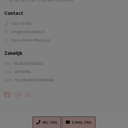
Di tot Za. 11.00 - 17.00 Wo. GESLOTEN
Contact
0317-357407
info@mtkfashion.nl
Open chat in WhatsApp
Zakelijk
NL002359425B03
btw
63556995
COC
NL16RABO0304929646
IBAN
Facebook
Instagram
RSS-feed
BEL ONS
E-MAIL ONS