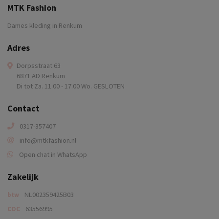
MTK Fashion
Dames kleding in Renkum
Adres
Dorpsstraat 63
6871 AD Renkum
Di tot Za. 11.00 - 17.00 Wo. GESLOTEN
Contact
0317-357407
info@mtkfashion.nl
Open chat in WhatsApp
Zakelijk
NL002359425B03
btw
63556995
COC