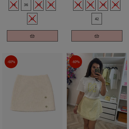
34
36
38
40
34
36
38
40
42
42
-60%
-60%