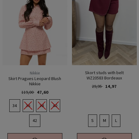
Skort studs with belt
Nikkie
WZ20583 Bordeaux
Skirt Pragues Leopard Blush
Nikkie
29,95
14,97
119,00
47,60
34
36
38
40
42
S
M
L