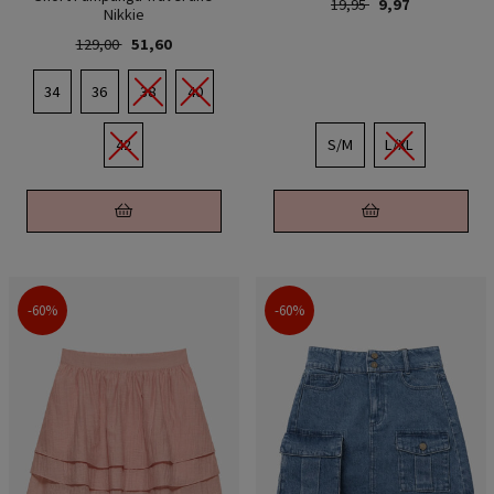
19,95
9,97
Nikkie
129,00
51,60
34
36
38
40
42
S/M
L/XL
-60%
-60%