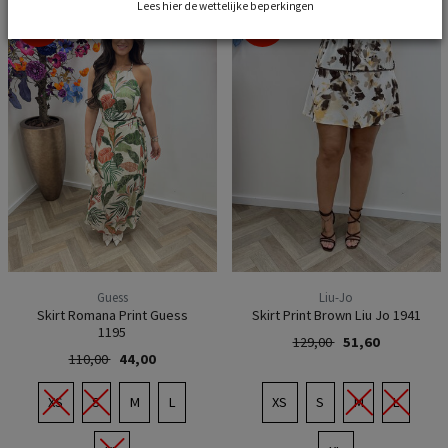
Lees hier de wettelijke beperkingen
-60%
-60%
Guess
Liu-Jo
Skirt Romana Print Guess
Skirt Print Brown Liu Jo 1941
1195
129,00
51,60
110,00
44,00
XS
S
M
L
XS
S
M
L