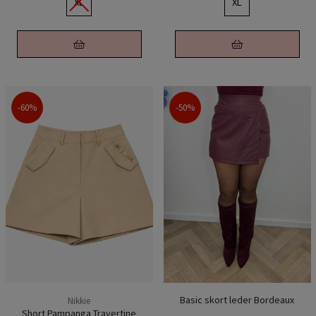
XL
XL
-60%
-50%
Basic skort leder Bordeaux
Nikkie
Short Pampanga Travertine