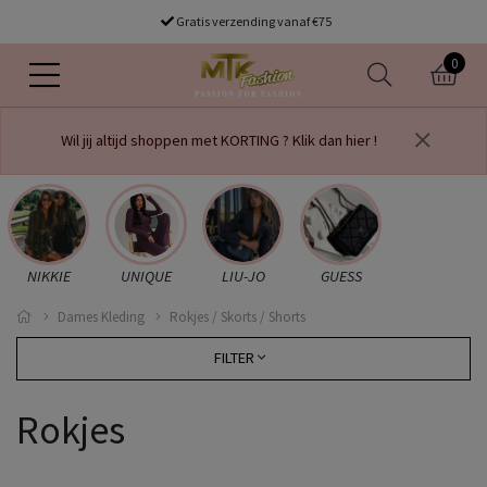
Gratis verzending vanaf €75
0
Wil jij altijd shoppen met KORTING ? Klik dan hier !
NIKKIE
UNIQUE
LIU-JO
GUESS
Dames Kleding
Rokjes / Skorts / Shorts
FILTER
Rokjes