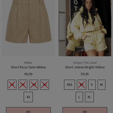
Nikkie
Unique The Label
Short Reza Tanin Nikkie
Short Joleen Bright Yellow
99,00
59,95
34
36
38
40
XXS
XS
S
M
42
L
XL