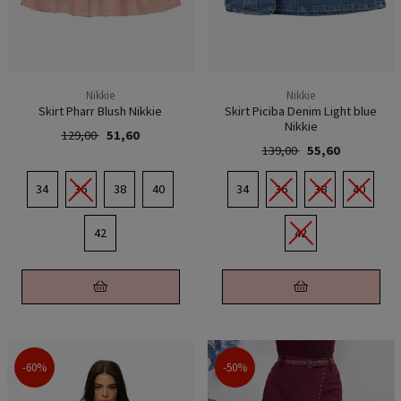
Nikkie
Nikkie
Skirt Pharr Blush Nikkie
Skirt Piciba Denim Light blue
Nikkie
129,00
51,60
139,00
55,60
34
36
38
40
34
36
38
40
42
42
-60%
-50%