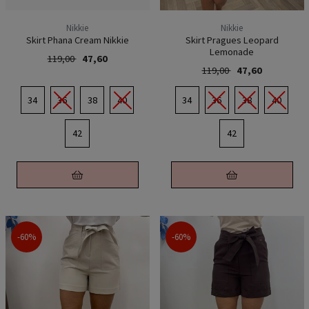
Nikkie
Nikkie
Skirt Phana Cream Nikkie
Skirt Pragues Leopard
Lemonade
119,00
47,60
119,00
47,60
34
36
38
40
34
36
38
40
42
42
-60%
-60%