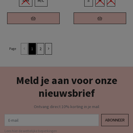
S/M
M/L
S
M
L
1
2
Page
Meld je aan voor onze
nieuwsbrief
Ontvang direct 10% korting in je mail
E-mail
ABONNEER
Lees hier de wettelijke beperkingen