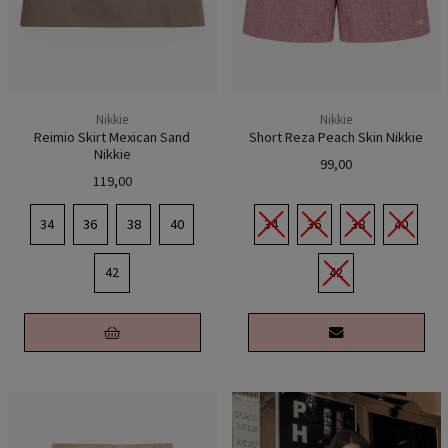
Nikkie
Nikkie
Reimio Skirt Mexican Sand
Short Reza Peach Skin Nikkie
Nikkie
99,00
119,00
34
36
38
40
34
36
38
40
42
42