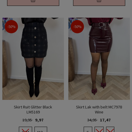
-50%
-50%
Skirt Ruit Glitter Black
Skirt Lak with belt MC7978
LM5169
Wine
19,95
9,97
34,95
17,47