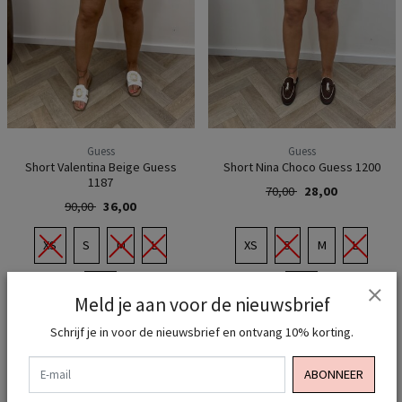
Guess
Guess
Short Valentina Beige Guess
Short Nina Choco Guess 1200
1187
70,00
28,00
90,00
36,00
XS
S
M
L
XS
S
M
L
XL
XL
Meld je aan voor de nieuwsbrief
Schrijf je in voor de nieuwsbrief en ontvang 10% korting.
E-mail
ABONNEER