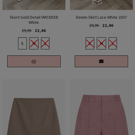
Skort Gold Detail VMCN558
Denim Skirt Lace White 2037
White
29,95
22,46
29,95
22,46
S
M
L
S
M
L