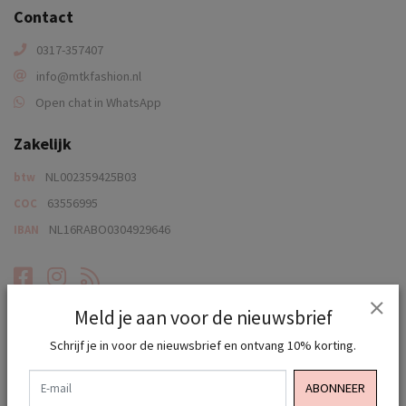
Contact
0317-357407
info@mtkfashion.nl
Open chat in WhatsApp
Zakelijk
NL002359425B03
btw
63556995
COC
NL16RABO0304929646
IBAN
Facebook
Instagram
RSS-feed
Service
Meld je aan voor de nieuwsbrief
Onze winkel
Schrijf je in voor de nieuwsbrief en ontvang 10% korting.
Retourneren & Ruilen
E-mail
ABONNEER
Verzenden & Betalen