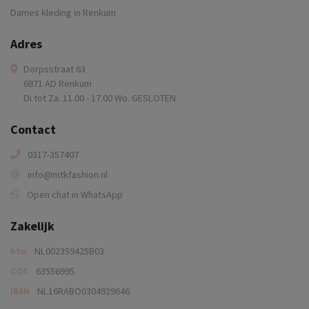
Dames kleding in Renkum
Adres
Dorpsstraat 63
6871 AD Renkum
Di tot Za. 11.00 - 17.00 Wo. GESLOTEN
Contact
0317-357407
info@mtkfashion.nl
Open chat in WhatsApp
Zakelijk
NL002359425B03
btw
63556995
COC
NL16RABO0304929646
IBAN