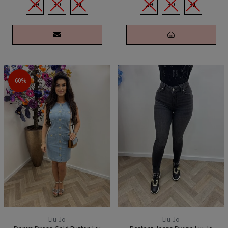
29
30
31
29
30
31
-60%
Liu-Jo
Liu-Jo