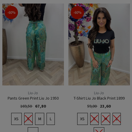
-60%
-60%
Liu-Jo
Liu-Jo
Pants Green Print Liu Jo 1950
T-Shirt Liu Jo Black Print 1899
169,50
67,80
59,00
23,60
XS
S
M
L
XS
S
M
L