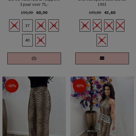
3 paar voor 75,-
1933
150,00
60,00
109,00
43,60
36
37
38
39
XS
S
M
L
40
41
XL
-60%
-60%