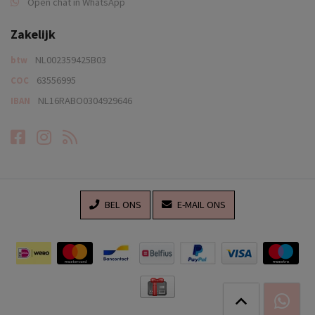
Open chat in WhatsApp
Zakelijk
NL002359425B03
btw
63556995
COC
NL16RABO0304929646
IBAN
Facebook
Instagram
RSS-feed
BEL ONS
E-MAIL ONS