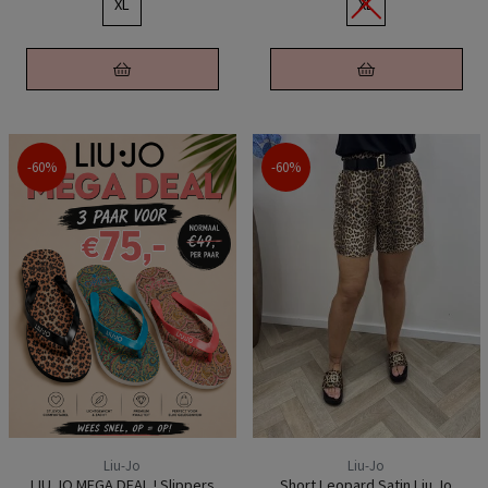
XL
XL
-60%
-60%
Liu-Jo
Liu-Jo
LIU JO MEGA DEAL ! Slippers
Short Leopard Satin Liu Jo