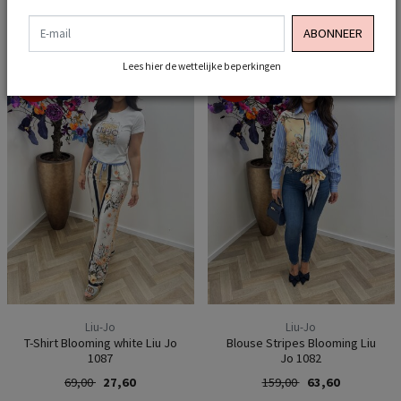
E-mail
ABONNEER
Lees hier de wettelijke beperkingen
-60%
-60%
Liu-Jo
Liu-Jo
T-Shirt Blooming white Liu Jo
Blouse Stripes Blooming Liu
1087
Jo 1082
69,00
27,60
159,00
63,60