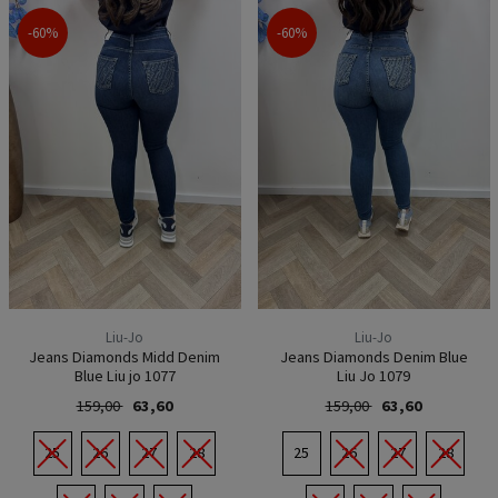
-60%
-60%
Liu-Jo
Liu-Jo
Jeans Diamonds Midd Denim
Jeans Diamonds Denim Blue
Blue Liu jo 1077
Liu Jo 1079
159,00
63,60
159,00
63,60
25
26
27
28
25
26
27
28