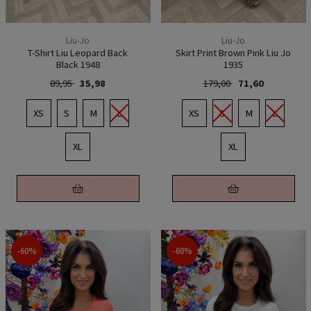
Liu-Jo
Liu-Jo
T-Shirt Liu Leopard Back
Skirt Print Brown Pink Liu Jo
Black 1948
1935
89,95
35,98
179,00
71,60
XS
S
M
L
XS
S
M
L
XL
XL
-60%
-60%