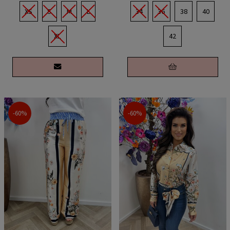
XS
S
M
L
34
36
38
40
XL
42
-60%
-60%