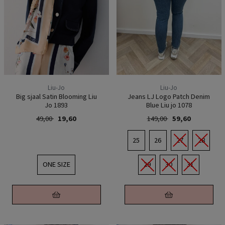
Liu-Jo
Liu-Jo
Big sjaal Satin Blooming Liu
Jeans LJ Logo Patch Denim
Jo 1893
Blue Liu jo 1078
49,00
19,60
149,00
59,60
25
26
27
28
ONE SIZE
29
30
31