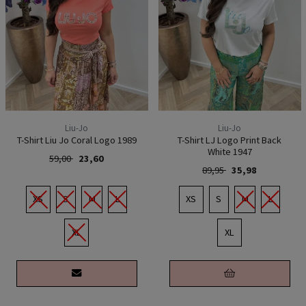
Liu-Jo
Liu-Jo
T-Shirt Liu Jo Coral Logo 1989
T-Shirt LJ Logo Print Back
White 1947
59,00
23,60
89,95
35,98
XS
S
M
L
XS
S
M
L
XL
XL