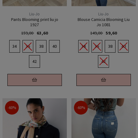
Liu-Jo
Liu-Jo
Pants Blooming print liu jo
Blouse Camicia Blooming Liu
1927
Jo 1081
159,00
63,60
149,00
59,60
34
36
38
40
34
36
38
40
42
42
-60%
-60%