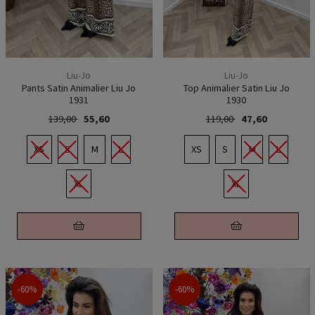
Liu-Jo
Liu-Jo
Pants Satin Animalier Liu Jo
Top Animalier Satin Liu Jo
1931
1930
139,00
55,60
119,00
47,60
XS
S
M
L
XS
S
M
L
XL
XL
-60%
-60%