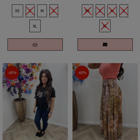
XS
S
M
L
XS
S
M
L
XL
XL
-60%
-60%