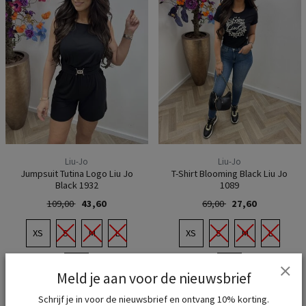
Liu-Jo
Liu-Jo
Jumpsuit Tutina Logo Liu Jo
T-Shirt Blooming Black Liu Jo
Black 1932
1089
109,00
43,60
69,00
27,60
XS
S
M
L
XS
S
M
L
XL
XL
Meld je aan voor de nieuwsbrief
Schrijf je in voor de nieuwsbrief en ontvang 10% korting.