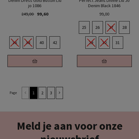
Denim Dress Gold Button Liu
Perfect Jeans Divine Liu Jo
jo 1086
Denim Black 1846
249,00
99,60
99,00
25
26
27
28
36
38
40
42
29
30
31
1
2
3
Page
Meld je aan voor onze