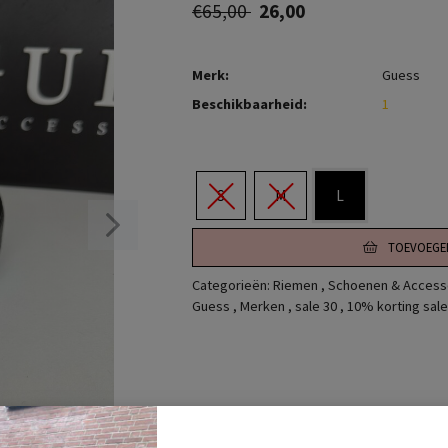
€65,00
26,00
Merk:
Guess
Beschikbaarheid:
1
S
M
L
TOEVOEGE
Categorieën:
Riemen
,
Schoenen & Access
Guess
,
Merken
,
sale 30
,
10% korting sale