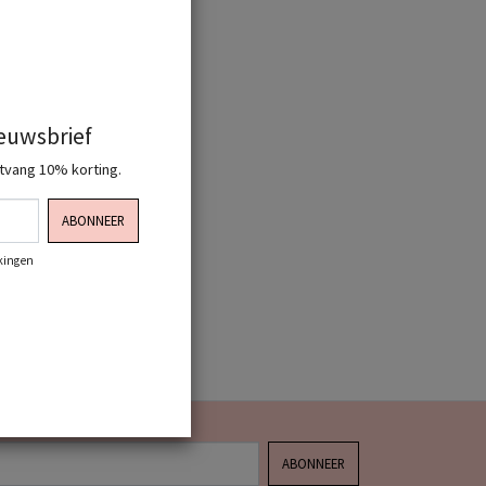
ieuwsbrief
ntvang 10% korting.
ABONNEER
rkingen
ABONNEER