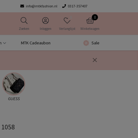
info@mtkfashion.nl
0317-357407
0
0
Zoeken
Inloggen
Verlanglijst
Winkelwagen
n
MTK Cadeaubon
Sale
GUESS
s 1058