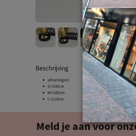
Beschrijving
afmetingen:
S=100cm
M=105cm
L=110cm
Meld je aan voor onz