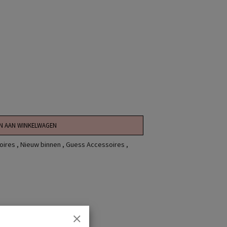
N AAN WINKELWAGEN
oires
,
Nieuw binnen
,
Guess Accessoires
,