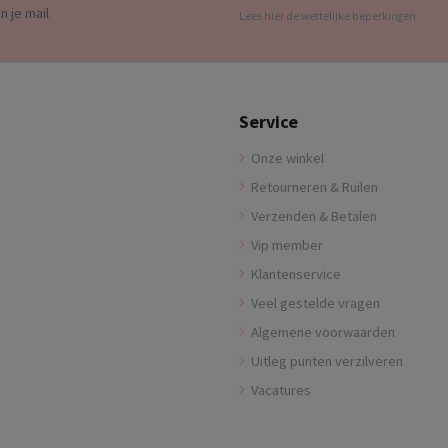
n je mail
Lees hier de wettelijke beperkingen
Service
Onze winkel
Retourneren & Ruilen
Verzenden & Betalen
Vip member
Klantenservice
Veel gestelde vragen
Algemene voorwaarden
Uitleg punten verzilveren
Vacatures