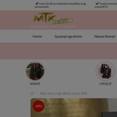
voor 16.00 uur besteld dezelfde dag
Gratis verze
verzonden
vanaf €75
Home
Spaarprogramma
Nieuw binnen
NIKKIE
UNIQUE
Belt Jessa Logo Black Guess 1058
-60%