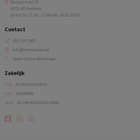
Dorpsstraat 63
6871 AD Renkum
Di tot Za. 11.00 - 17.00 Wo. GESLOTEN
Contact
0317-357407
info@mtkfashion.nl
Open chat in WhatsApp
Zakelijk
NL002359425B03
btw
63556995
COC
NL16RABO0304929646
IBAN
Facebook
Instagram
RSS-feed