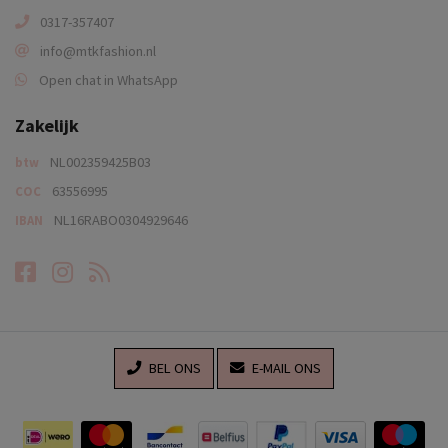
0317-357407
info@mtkfashion.nl
Open chat in WhatsApp
Zakelijk
NL002359425B03
btw
63556995
COC
NL16RABO0304929646
IBAN
Facebook
Instagram
RSS-feed
BEL ONS
E-MAIL ONS