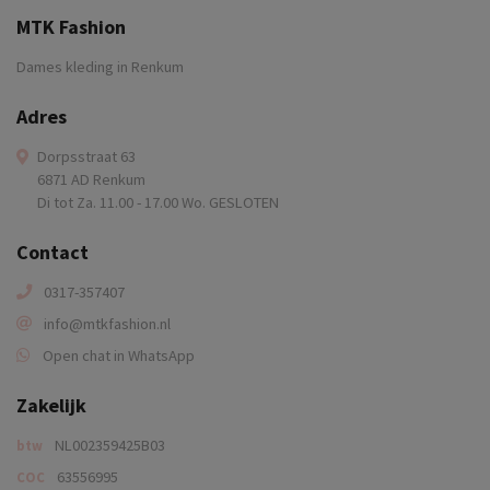
MTK Fashion
Dames kleding in Renkum
Adres
Dorpsstraat 63
6871 AD Renkum
Di tot Za. 11.00 - 17.00 Wo. GESLOTEN
Contact
0317-357407
info@mtkfashion.nl
Open chat in WhatsApp
Zakelijk
NL002359425B03
btw
63556995
COC