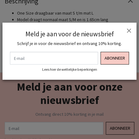
Beschrijving
One Size draagbaar van maat S t/m mat L
Model draagt normaal maat S/M en is 1.65cm lang
Materiaal: 95% polyester, 5% elastane
Meld je aan voor de nieuwsbrief
Zie je al die leuke schoenen , tassen en riemen ? Ook dit shop je
Schrijf je in voor de nieuwsbrief en ontvang 10% korting.
allemaal bij ons dus shop jou complete look van top tot teen!
E-mail
ABONNEER
Lees hier de wettelijke beperkingen
Meld je aan voor onze
nieuwsbrief
Ontvang direct 10% korting in je mail
E-mail
ABONNEER