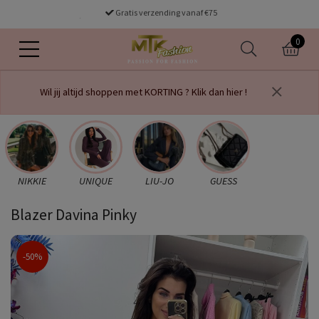
Gratis verzending vanaf €75
voor 16.00 uur besteld dezelfde dag verzonden
0
Wil jij altijd shoppen met KORTING ? Klik dan hier !
NIKKIE
UNIQUE
LIU-JO
GUESS
Blazer Davina Pinky
-50%