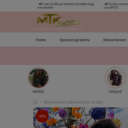
voor 16.00 uur besteld dezelfde dag
Gratis verze
verzonden
vanaf €75
Home
Spaarprogramma
Nieuw binnen
NIKKIE
UNIQUE
Blouse Camicia Blooming Liu Jo 1081
-60%