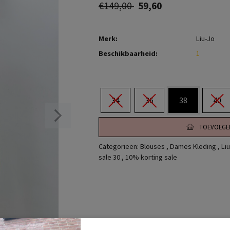
€149,00
59,60
Merk:
Liu-Jo
Beschikbaarheid:
1
34
36
38
40
TOEVOEGE
Categorieën:
Blouses
,
Dames Kleding
,
Li
sale 30
,
10% korting sale