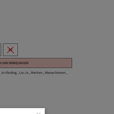
42
N AAN WINKELWAGEN
u Jo Kleding
,
Liu-Jo
,
Merken
,
Nieuw binnen
,