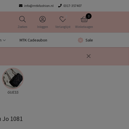
info@mtkfashion.nl
0317-357407
0
0
Zoeken
Inloggen
Verlanglijst
Winkelwagen
n
MTK Cadeaubon
Sale
GUESS
u Jo 1081