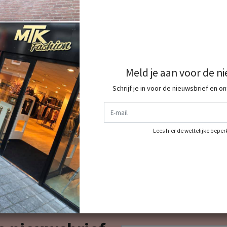
Meld je aan voor de n
Schrijf je in voor de nieuwsbrief en o
E-mail
Lees hier de wettelijke bepe
ormaal
 Fashion doen ? Meld je dan snel aan als VIP
LIJST want dan ontvang je standaard 10%
EN BERICHTJE OF MAIL
E-mail