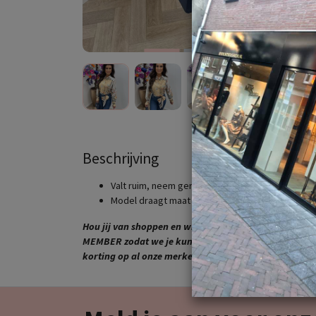
Beschrijving
Valt ruim, neem gerust een maatje kleiner dan n
Model draagt maat XS.
Hou jij van shoppen en wil jij dit altijd graag bij MTK
MEMBER zodat we je kunnen toevoegen aan onze VIP 
korting op al onze merken. MEER INFO STUUR ONS E