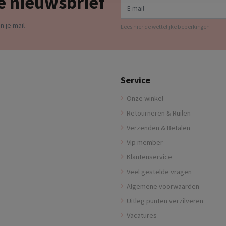
e nieuwsbrief
n je mail
Lees hier de wettelijke beperkingen
Service
Onze winkel
Retourneren & Ruilen
Verzenden & Betalen
Vip member
Klantenservice
Veel gestelde vragen
Algemene voorwaarden
Uitleg punten verzilveren
Vacatures