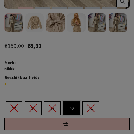
€159,00
63,60
Merk:
Nikkie
Beschikbaarheid:
1
34
36
38
40
42