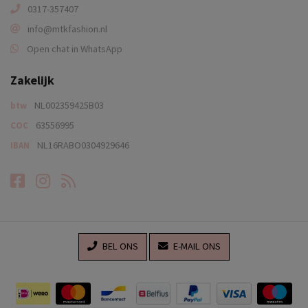
0317-357407
info@mtkfashion.nl
Open chat in WhatsApp
Zakelijk
NL002359425B03
btw
63556995
COC
NL16RABO0304929646
IBAN
Facebook
Instagram
RSS-feed
BEL ONS
E-MAIL ONS