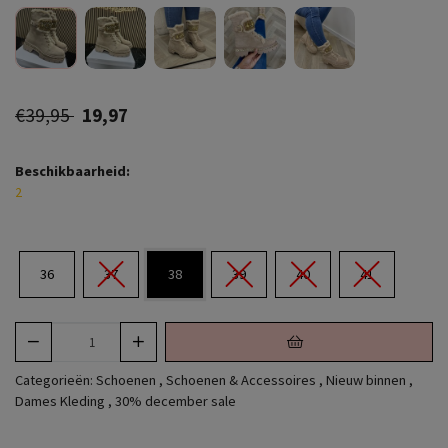
€39,95
19,97
Beschikbaarheid:
2
36
37
38
39
40
41
Categorieën:
Schoenen
,
Schoenen & Accessoires
,
Nieuw binnen
,
Dames Kleding
,
30% december sale