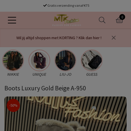
Gratis verzending vanaf €75
voor 16.00 uur besteld dezelfde dag verzonden
0
Wil jij altijd shoppen met KORTING ? Klik dan hier !
NIKKIE
UNIQUE
LIU-JO
GUESS
Boots Luxury Gold Beige A-950
-50%