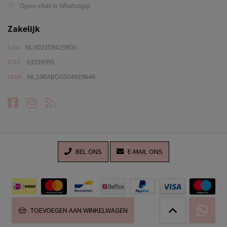
Open chat in WhatsApp
Zakelijk
NL002359425B03
btw
63556995
COC
NL16RABO0304929646
IBAN
Facebook
Instagram
RSS-feed
BEL ONS
E-MAIL ONS
TOEVOEGEN AAN WINKELWAGEN