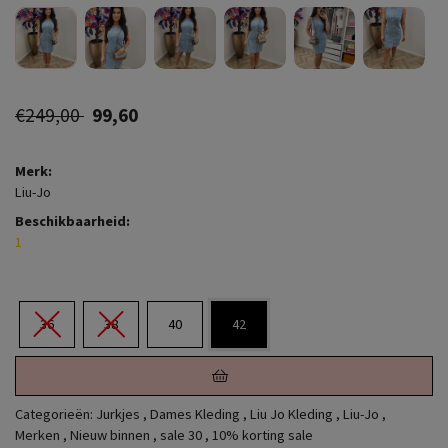
€249,00
99,60
Merk:
Liu-Jo
Beschikbaarheid:
1
36
38
40
42
Categorieën:
Jurkjes
,
Dames Kleding
,
Liu Jo Kleding
,
Liu-Jo
,
Merken
,
Nieuw binnen
,
sale 30
,
10% korting sale