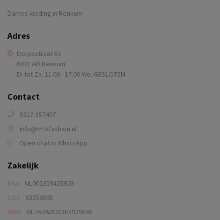
Dames kleding in Renkum
Adres
Dorpsstraat 63
6871 AD Renkum
Di tot Za. 11.00 - 17.00 Wo. GESLOTEN
Contact
0317-357407
info@mtkfashion.nl
Open chat in WhatsApp
Zakelijk
NL002359425B03
btw
63556995
COC
NL16RABO0304929646
IBAN