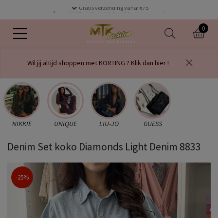
Gratis verzending vanaf €75
voor 16.00 uur besteld dezelfde dag verzonden
0
Wil jij altijd shoppen met KORTING ? Klik dan hier !
NIKKIE
UNIQUE
LIU-JO
GUESS
Denim Set koko Diamonds Light Denim 8833
-25%