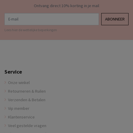
Ontvang direct 10% korting in je mail
E-mail
ABONNEER
Lees hier de wettelijke beperkingen
Service
Onze winkel
Retourneren & Ruilen
Verzenden & Betalen
Vip member
Klantenservice
Veel gestelde vragen