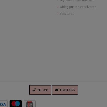
Uitleg punten verzilveren
Vacatures
BEL ONS
E-MAIL ONS