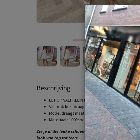
Beschrijving
LET OP VALT KLEIN ! Maat S/M valt als XS/S , maat
Valt ook kort draagbaar tot max lengte 1.65
Model draagt maat M/L en is 1.65cm lang
Materiaal : 100%polyester
Zie je al die leuke schoenen , tassen en riemen ? Ook 
look van top tot teen!