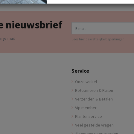
e nieuwsbrief
E-mail
n je mail
Lees hier de wettelijke beperkingen
Service
Onze winkel
Retourneren & Ruilen
Verzenden & Betalen
Vip member
Klantenservice
Veel gestelde vragen
Algemene voorwaarden