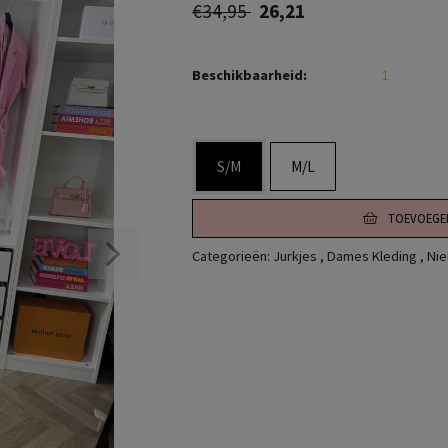
€34,95
26,21
Beschikbaarheid:
1
S/M
M/L
TOEVOEGE
Categorieën:
Jurkjes
,
Dames Kleding
,
Nie