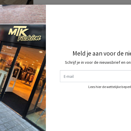
Meld je aan voor de n
Schrijf je in voor de nieuwsbrief en o
E-mail
Lees hier de wettelijke bepe
 M/L valt als S/M
dit shop je allemaal bij ons dus shop jou complete