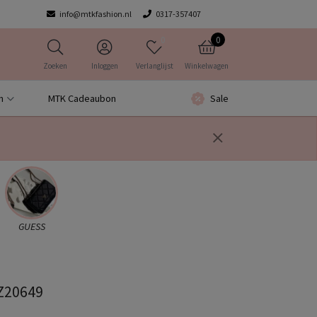
info@mtkfashion.nl
0317-357407
0
0
Zoeken
Inloggen
Verlanglijst
Winkelwagen
n
MTK Cadeaubon
Sale
GUESS
WZ20649