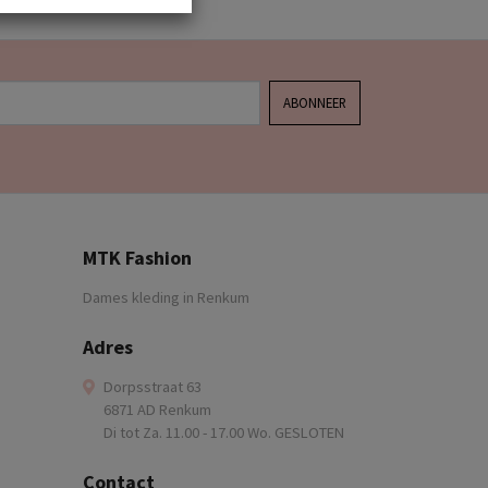
ABONNEER
MTK Fashion
Dames kleding in Renkum
Adres
Dorpsstraat 63
6871 AD Renkum
Di tot Za. 11.00 - 17.00 Wo. GESLOTEN
Contact