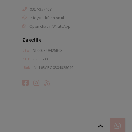
0317-357407
info@mtkfashion.nl
Open chat in WhatsApp
Zakelijk
NL002359425B03
btw
63556995
COC
NL16RABO0304929646
IBAN
Facebook
Instagram
RSS-feed