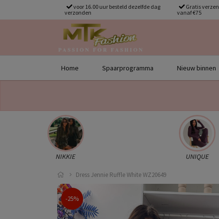
voor 16.00 uur besteld dezelfde dag
Gratis verze
verzonden
vanaf €75
Home
Spaarprogramma
Nieuw binnen
NIKKIE
UNIQUE
Dress Jennie Ruffle White WZ20649
-25%