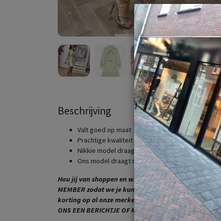
Beschrijving
Valt goed op maat
Prachtige kwaliteit
Nikkie model draagt maat 34
Ons model draagt maat 36
Hou jij van shoppen en wil jij dit altijd graag bij MTK
MEMBER zodat we je kunnen toevoegen aan onze VIP 
korting op al onze merken en spaar voor VIP GOLD
ONS EEN BERICHTJE OF MAIL