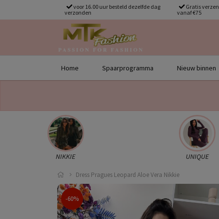
voor 16.00 uur besteld dezelfde dag
Gratis verze
verzonden
vanaf €75
Home
Spaarprogramma
Nieuw binnen
NIKKIE
UNIQUE
Dress Pragues Leopard Aloe Vera Nikkie
-60%