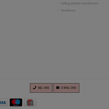
Uitleg punten verzilveren
Vacatures
BEL ONS
E-MAIL ONS