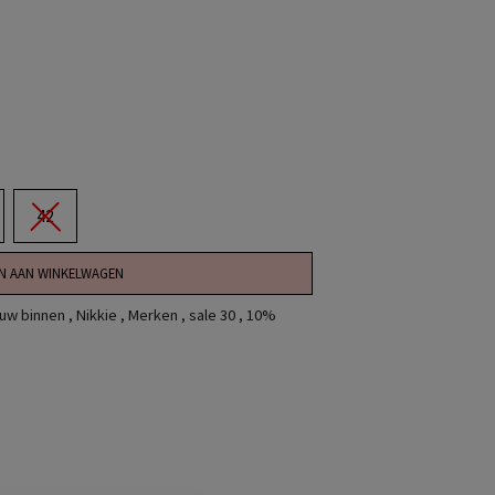
42
N AAN WINKELWAGEN
uw binnen
,
Nikkie
,
Merken
,
sale 30
,
10%