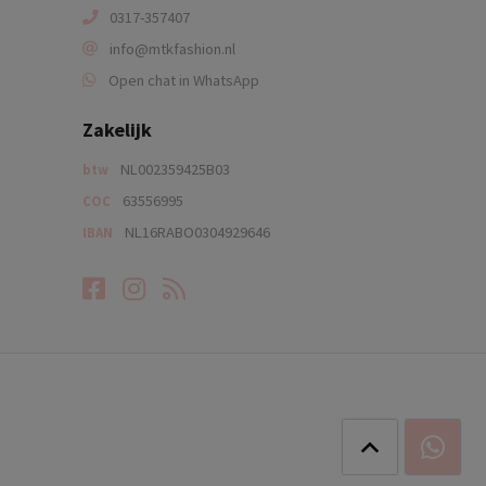
0317-357407
info@mtkfashion.nl
Open chat in WhatsApp
Zakelijk
NL002359425B03
btw
63556995
COC
NL16RABO0304929646
IBAN
Facebook
Instagram
RSS-feed