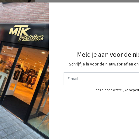
Meld je aan voor de n
Schrijf je in voor de nieuwsbrief en o
E-mail
Lees hier de wettelijke bepe
 Fashion doen ? Meld je dan snel aan als VIP
LIJST want dan ontvang je standaard 10%
 en wordt een GOLD MEMBER. MEER INFO STUUR