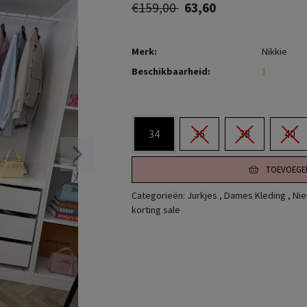
€159,00
63,60
Merk:
Nikkie
Beschikbaarheid:
1
34
36
38
40
TOEVOEGE
Categorieën:
Jurkjes
,
Dames Kleding
,
Nie
korting sale