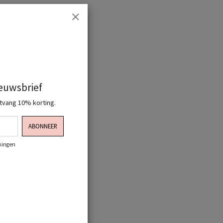
ieuwsbrief
ntvang 10% korting.
ABONNEER
rkingen