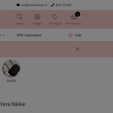
info@mtkfashion.nl
0317-357407
0
0
Zoeken
Inloggen
Verlanglijst
Winkelwagen
n
MTK Cadeaubon
Sale
GUESS
Vera Nikkie