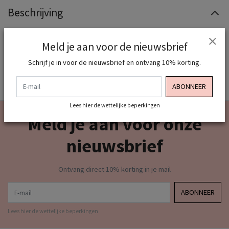
Beschrijving
LET OP vallen wat kleiner, ons advies is maatje groter te
nemen dan normaal
Meld je aan voor de nieuwsbrief
Hak hoogte ongeveer 7cm
Schrijf je in voor de nieuwsbrief en ontvang 10% korting.
E-mail
ABONNEER
Lees hier de wettelijke beperkingen
Meld je aan voor onze
nieuwsbrief
Ontvang direct 10% korting in je mail
E-mail
ABONNEER
Lees hier de wettelijke beperkingen