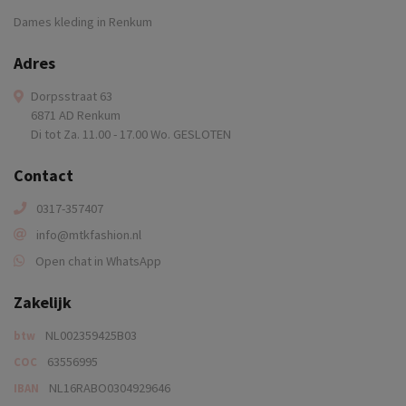
Dames kleding in Renkum
Adres
Dorpsstraat 63
6871 AD Renkum
Di tot Za. 11.00 - 17.00 Wo. GESLOTEN
Contact
0317-357407
info@mtkfashion.nl
Open chat in WhatsApp
Zakelijk
NL002359425B03
btw
63556995
COC
NL16RABO0304929646
IBAN