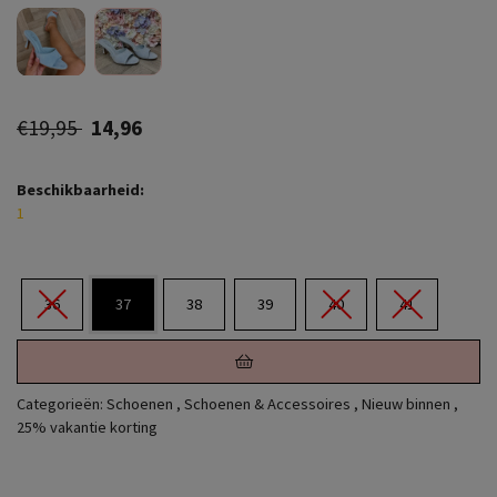
€19,95
14,96
Beschikbaarheid:
1
36
37
38
39
40
41
Categorieën:
Schoenen
,
Schoenen & Accessoires
,
Nieuw binnen
,
25% vakantie korting