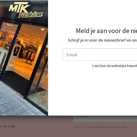
Meld je aan voor de n
Schrijf je in voor de nieuwsbrief en o
E-mail
ang
Lees hier de wettelijke bepe
dit shop je allemaal bij ons dus shop jou complete
e nieuwsbrief
E-mail
n je mail
Lees hier de wettelijke beperkingen