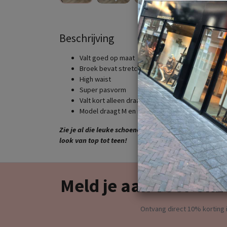
Beschrijving
Valt goed op maat
Broek bevat stretch
High waist
Super pasvorm
Valt kort alleen draagbaar voor dames t/m 1.65 l
Model draagt M en is 1.65cm lang
Zie je al die leuke schoenen , tassen en riemen ? Ook 
look van top tot teen!
Meld je aan voor onz
Ontvang direct 10% korting i