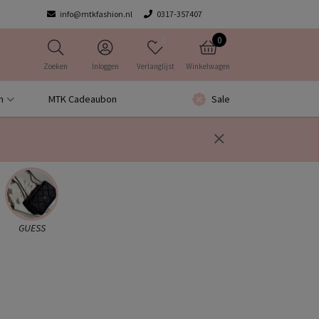
info@mtkfashion.nl
0317-357407
0
0
Zoeken
Inloggen
Verlanglijst
Winkelwagen
n
MTK Cadeaubon
Sale
GUESS
6