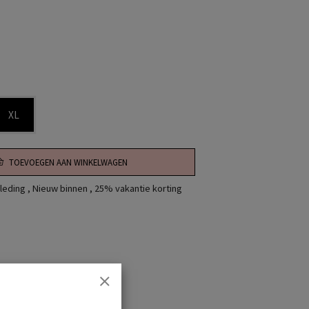
XL
TOEVOEGEN AAN WINKELWAGEN
leding
,
Nieuw binnen
,
25% vakantie korting