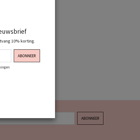
ieuwsbrief
ntvang 10% korting.
ABONNEER
rkingen
ABONNEER