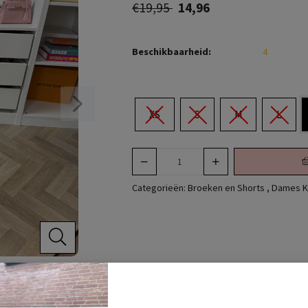
€19,95
14,96
Beschikbaarheid:
4
XS
S
M
L
Categorieën:
Broeken en Shorts
,
Dames K