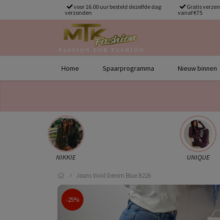
voor 16.00 uur besteld dezelfde dag
Gratis verze
verzonden
vanaf €75
Home
Spaarprogramma
Nieuw binnen
NIKKIE
UNIQUE
Jeans Vivid Denim Blue B226
-25%