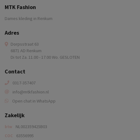
MTK Fashion
Dames kleding in Renkum
Adres
Dorpsstraat 63
6871 AD Renkum
Di tot Za. 11.00 - 17.00 Wo. GESLOTEN
Contact
0317-357407
info@mtkfashion.nl
Open chat in WhatsApp
Zakelijk
NL002359425B03
btw
63556995
COC