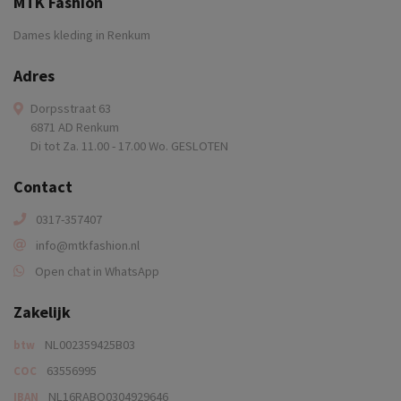
MTK Fashion
Dames kleding in Renkum
Adres
Dorpsstraat 63
6871 AD Renkum
Di tot Za. 11.00 - 17.00 Wo. GESLOTEN
Contact
0317-357407
info@mtkfashion.nl
Open chat in WhatsApp
Zakelijk
NL002359425B03
btw
63556995
COC
NL16RABO0304929646
IBAN