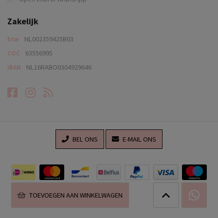
Zakelijk
NL002359425B03
btw
63556995
COC
NL16RABO0304929646
IBAN
Facebook
Instagram
RSS-feed
BEL ONS
E-MAIL ONS
TOEVOEGEN AAN WINKELWAGEN