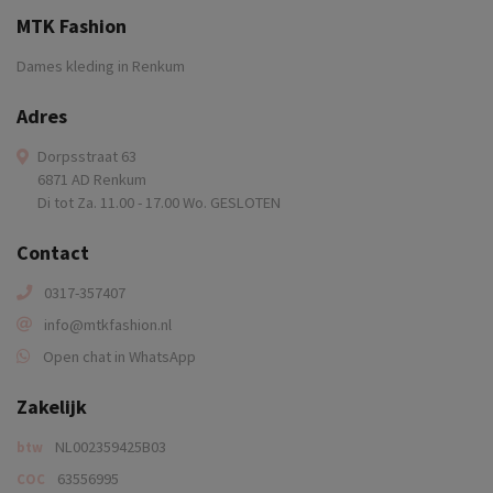
MTK Fashion
Dames kleding in Renkum
Adres
Dorpsstraat 63
6871 AD Renkum
Di tot Za. 11.00 - 17.00 Wo. GESLOTEN
Contact
0317-357407
info@mtkfashion.nl
Open chat in WhatsApp
Zakelijk
NL002359425B03
btw
63556995
COC