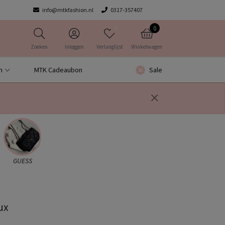
info@mtkfashion.nl
0317-357407
0
0
Zoeken
Inloggen
Verlanglijst
Winkelwagen
n
MTK Cadeaubon
Sale
GUESS
ux