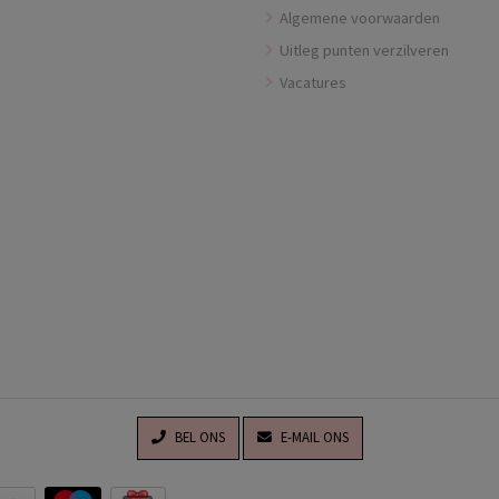
Algemene voorwaarden
Uitleg punten verzilveren
Vacatures
BEL ONS
E-MAIL ONS