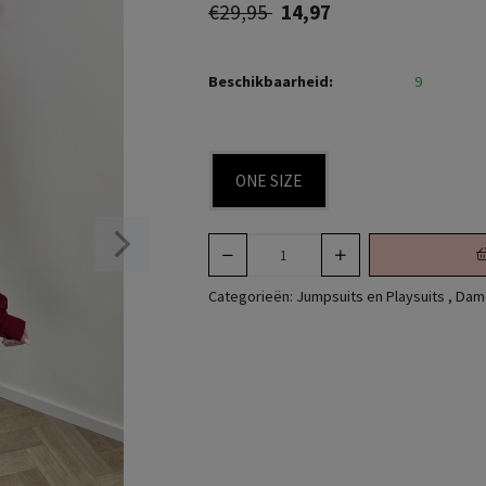
€29,95
14,97
Beschikbaarheid:
9
ONE SIZE
Categorieën:
Jumpsuits en Playsuits
,
Dame