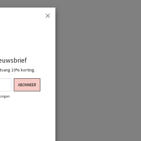
ieuwsbrief
ntvang 10% korting.
ABONNEER
rkingen