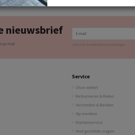
e nieuwsbrief
E-mail
n je mail
Lees hier de wettelijke beperkingen
Service
Onze winkel
Retourneren & Ruilen
Verzenden & Betalen
Vip member
Klantenservice
Veel gestelde vragen