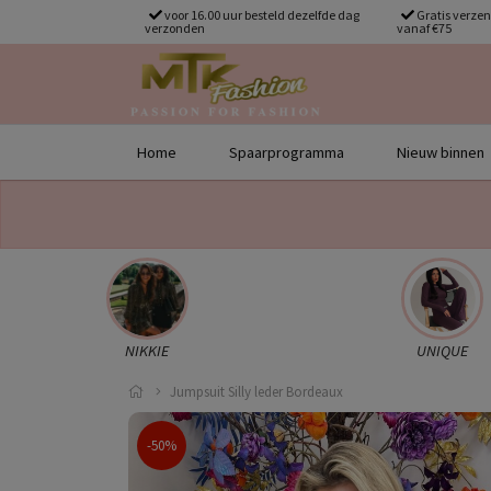
voor 16.00 uur besteld dezelfde dag
Gratis verze
verzonden
vanaf €75
Home
Spaarprogramma
Nieuw binnen
NIKKIE
UNIQUE
Jumpsuit Silly leder Bordeaux
-50%