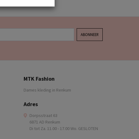
ABONNEER
MTK Fashion
Dames kleding in Renkum
Adres
Dorpsstraat 63
6871 AD Renkum
Di tot Za. 11.00 - 17.00 Wo. GESLOTEN