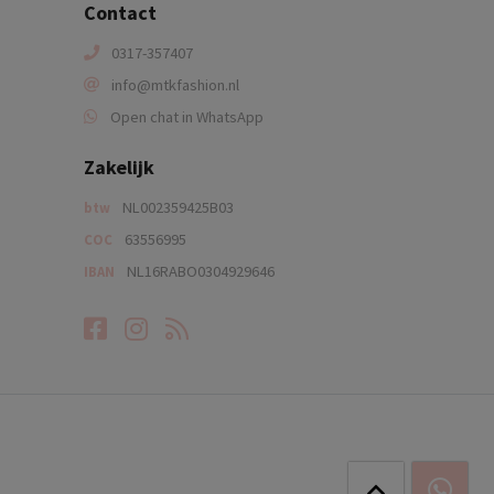
Contact
0317-357407
info@mtkfashion.nl
Open chat in WhatsApp
Zakelijk
NL002359425B03
btw
63556995
COC
NL16RABO0304929646
IBAN
Facebook
Instagram
RSS-feed