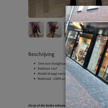
Beschrijving
One size draagbaar vanaf maat XS t/m maat M
Rekbare stof
Model draagt normaal maat XS/S en is 1.63cm la
Materiaal : 100% polyester
Zie je al die leuke schoenen , tassen en riemen ? Ook 