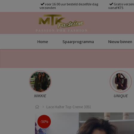
voor 16.00 uur besteld dezelfde dag
Gratis verze
verzonden
vanaf €75
Home
Spaarprogramma
Nieuw binnen
NIKKIE
UNIQUE
Lace Halter Top Creme 3351
-50%