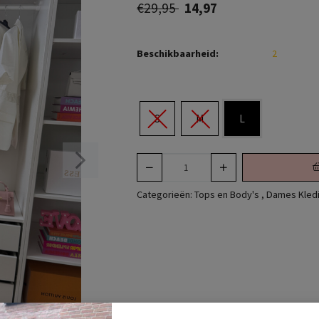
€29,95
14,97
Beschikbaarheid:
2
S
M
L
Categorieën:
Tops en Body's
,
Dames Kled