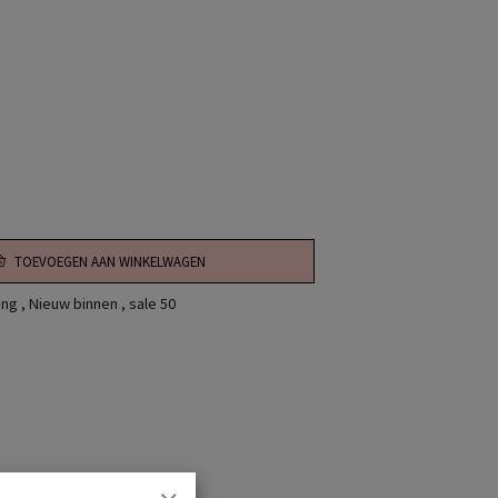
TOEVOEGEN AAN WINKELWAGEN
ing
,
Nieuw binnen
,
sale 50