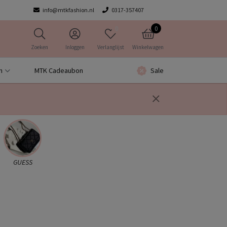
info@mtkfashion.nl
0317-357407
0
0
Zoeken
Inloggen
Verlanglijst
Winkelwagen
n
MTK Cadeaubon
Sale
GUESS