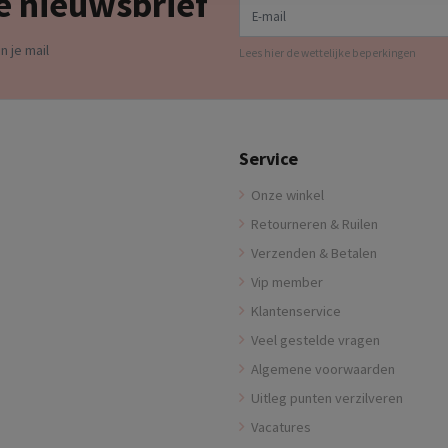
e nieuwsbrief
n je mail
Lees hier de wettelijke beperkingen
Service
Onze winkel
Retourneren & Ruilen
Verzenden & Betalen
Vip member
Klantenservice
Veel gestelde vragen
Algemene voorwaarden
Uitleg punten verzilveren
Vacatures