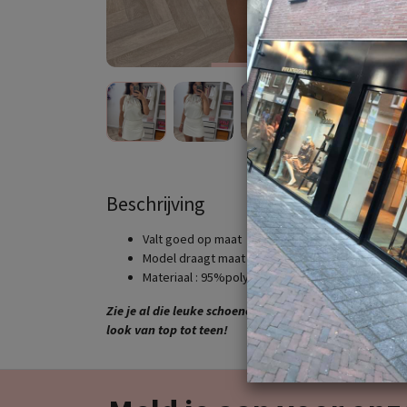
Beschrijving
Valt goed op maat
Model draagt maat S en is 1.65cm lang
Materiaal : 95%polyester,5%elasthanne
Zie je al die leuke schoenen , tassen en riemen ? Ook 
look van top tot teen!