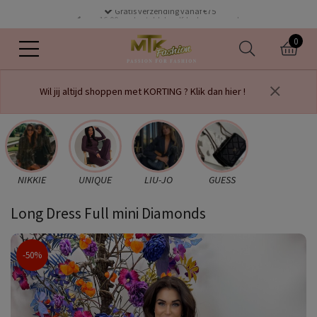
Gratis verzending vanaf €75
voor 16.00 uur besteld dezelfde dag verzonden
0
Wil jij altijd shoppen met KORTING ? Klik dan hier !
NIKKIE
UNIQUE
LIU-JO
GUESS
Long Dress Full mini Diamonds
-50%