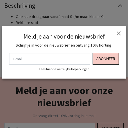
Beschrijving
One size draagbaar vanaf maat S t/m maat kleine XL
Rekbare stof
Model draagt normaal maat S/M en is 1.65cm lang
Materiaal :
Meld je aan voor de nieuwsbrief
Zie je al die leuke schoenen , tassen en riemen ? Ook dit shop je
Schrijf je in voor de nieuwsbrief en ontvang 10% korting.
allemaal bij ons dus shop jou complete look van top tot teen!
E-mail
ABONNEER
Lees hier de wettelijke beperkingen
Meld je aan voor onze
nieuwsbrief
Ontvang direct 10% korting in je mail
E-mail