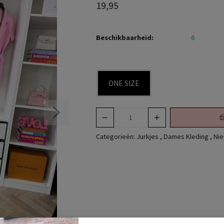
19,95
Beschikbaarheid:
6
ONE SIZE
Categorieën:
Jurkjes
,
Dames Kleding
,
Nie