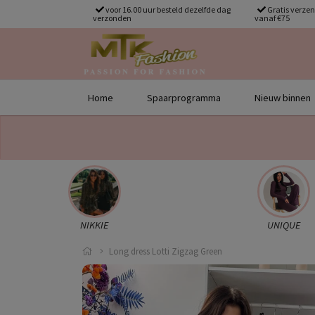
voor 16.00 uur besteld dezelfde dag
Gratis verze
verzonden
vanaf €75
Home
Spaarprogramma
Nieuw binnen
NIKKIE
UNIQUE
Long dress Lotti Zigzag Green