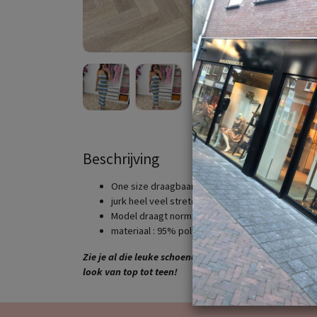
Beschrijving
One size draagbaar vanaf maat XS tm L
jurk heel veel stretch
Model draagt normaal maat S en is 1.65cm lang
materiaal : 95% polyester 5% elastane
Zie je al die leuke schoenen , tassen en riemen ? Ook 
look van top tot teen!