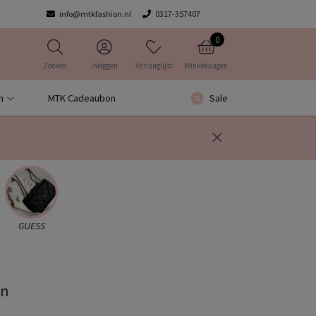
info@mtkfashion.nl
0317-357407
0
0
Zoeken
Inloggen
Verlanglijst
Winkelwagen
n
MTK Cadeaubon
Sale
GUESS
en