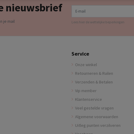
e nieuwsbrief
E-mail
n je mail
Lees hier de wettelijke beperkingen
Service
Onze winkel
Retourneren & Ruilen
Verzenden & Betalen
Vip member
Klantenservice
Veel gestelde vragen
Algemene voorwaarden
Uitleg punten verzilveren
Vacatures