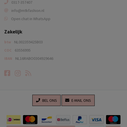
0317-357407
info@mtkfashion.nl
Open chat in WhatsApp
Zakelijk
NL002359425B03
btw
63556995
COC
NL16RABO0304929646
IBAN
Facebook
Instagram
RSS-feed
BEL ONS
E-MAIL ONS