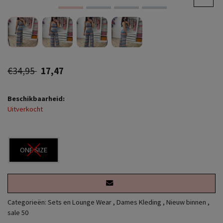
€34,95
17,47
Beschikbaarheid:
Uitverkocht
ONE SIZE
Categorieën:
Sets en Lounge Wear
,
Dames Kleding
,
Nieuw binnen
,
sale 50