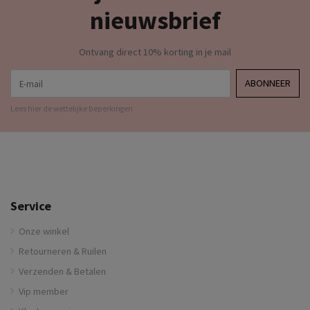
nieuwsbrief
Ontvang direct 10% korting in je mail
E-mail
ABONNEER
Lees hier de wettelijke beperkingen
Service
Onze winkel
Retourneren & Ruilen
Verzenden & Betalen
Vip member