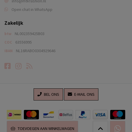
info@mtkfashion.nl
Open chat in WhatsApp
Zakelijk
NL002359425B03
btw
63556995
COC
NL16RABO0304929646
IBAN
Facebook
Instagram
RSS-feed
BEL ONS
E-MAIL ONS
TOEVOEGEN AAN WINKELWAGEN