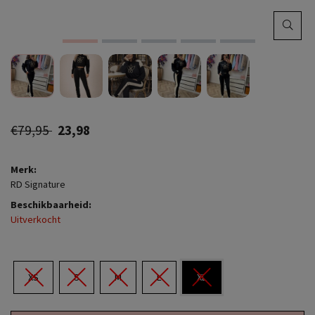
€79,95
23,98
Merk:
RD Signature
Beschikbaarheid:
Uitverkocht
XS
S
M
L
XL