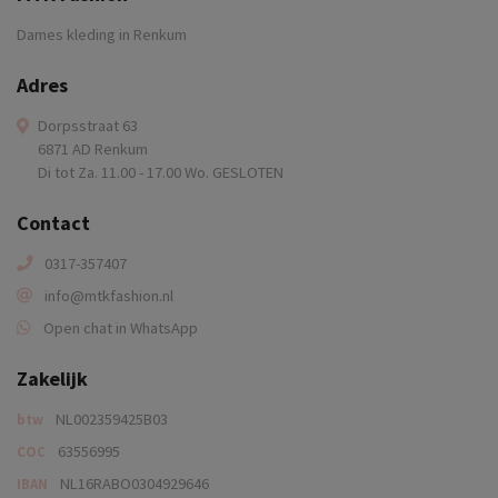
Dames kleding in Renkum
Adres
Dorpsstraat 63
6871 AD Renkum
Di tot Za. 11.00 - 17.00 Wo. GESLOTEN
Contact
0317-357407
info@mtkfashion.nl
Open chat in WhatsApp
Zakelijk
NL002359425B03
btw
63556995
COC
NL16RABO0304929646
IBAN