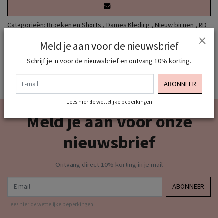
Categorieën:
Broeken en Shorts
,
Dames Kleding
,
Nieuw binnen
,
RD
Signature
,
Merken
,
sale 50
Meld je aan voor de nieuwsbrief
Schrijf je in voor de nieuwsbrief en ontvang 10% korting.
E-mail
ABONNEER
Lees hier de wettelijke beperkingen
Meld je aan voor onze
nieuwsbrief
Ontvang direct 10% korting in je mail
E-mail
ABONNEER
Lees hier de wettelijke beperkingen