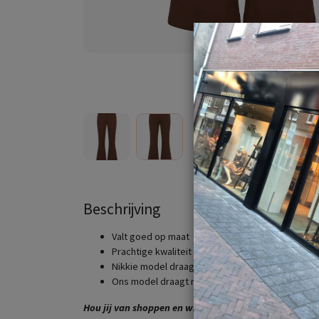
Beschrijving
Valt goed op maat
Prachtige kwaliteit
Nikkie model draagt maat 34
Ons model draagt maat 36
Hou jij van shoppen en wil jij dit altijd graag bij MTK