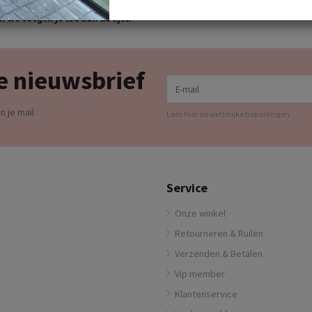
LIJST want dan ontvang je standaard 10%
 we voegen je toe aan de lijst.
e nieuwsbrief
E-mail
n je mail
Lees hier de wettelijke beperkingen
Service
Onze winkel
Retourneren & Ruilen
Verzenden & Betalen
Vip member
Klantenservice