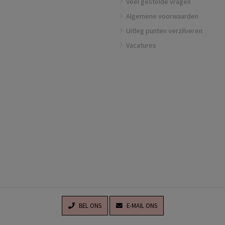
Veel gestelde vragen
Algemene voorwaarden
Uitleg punten verzilveren
Vacatures
BEL ONS
E-MAIL ONS