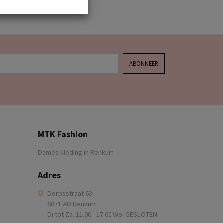
ABONNEER
MTK Fashion
Dames kleding in Renkum
Adres
Dorpsstraat 63
6871 AD Renkum
Di tot Za. 11.00 - 17.00 Wo. GESLOTEN