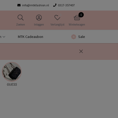
info@mtkfashion.nl
0317-357407
0
0
Zoeken
Inloggen
Verlanglijst
Winkelwagen
n
MTK Cadeaubon
Sale
GUESS