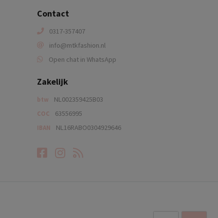
Contact
0317-357407
info@mtkfashion.nl
Open chat in WhatsApp
Zakelijk
NL002359425B03
btw
63556995
COC
NL16RABO0304929646
IBAN
Facebook
Instagram
RSS-feed