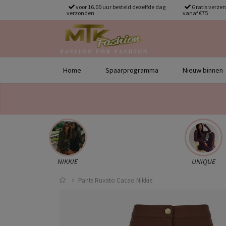
voor 16.00 uur besteld dezelfde dag
Gratis verze
verzonden
vanaf €75
Home
Spaarprogramma
Nieuw binnen
NIKKIE
UNIQUE
Pants Ruvato Cacao Nikkie