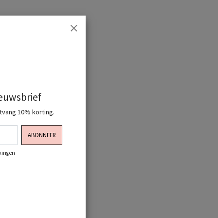
ieuwsbrief
ntvang 10% korting.
ABONNEER
rkingen