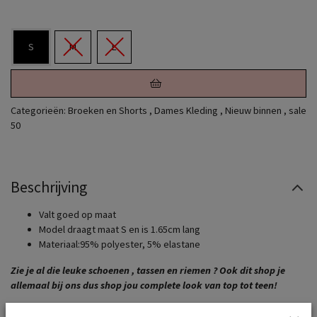
S
M
L
Categorieën:
Broeken en Shorts
,
Dames Kleding
,
Nieuw binnen
,
sale
50
Beschrijving
Valt goed op maat
Model draagt maat S en is 1.65cm lang
Materiaal:95% polyester, 5% elastane
Zie je al die leuke schoenen , tassen en riemen ? Ook dit shop je
allemaal bij ons dus shop jou complete look van top tot teen!