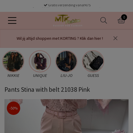
Gratis verzending vanaf €75
voor 16.00 uur besteld dezelfde dag verzonden
0
Wil jij altijd shoppen met KORTING ? Klik dan hier !
NIKKIE
UNIQUE
LIU-JO
GUESS
Pants Stina with belt 21038 Pink
-50%