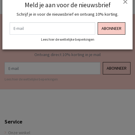
Meld je aan voor de nieuwsbrief
Schrijf je in voor de nieuwsbrief en ontvang 10% korting.
Meld je aan voor onze
E-mail
ABONNEER
nieuwsbrief
Lees hier de wettelijke beperkingen
Ontvang direct 10% korting in je mail
E-mail
ABONNEER
Lees hier de wettelijke beperkingen
Service
Onze winkel