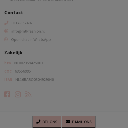
Contact
0317-357407
info@mtkfashion.nl
Open chat in WhatsApp
Zakelijk
NL002359425B03
btw
63556995
COC
NL16RABO0304929646
IBAN
Facebook
Instagram
RSS-feed
BEL ONS
E-MAIL ONS