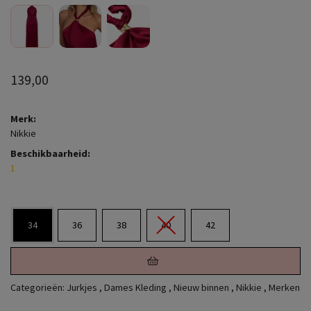
139,00
Merk:
Nikkie
Beschikbaarheid:
1
34
36
38
40
42
Categorieën:
Jurkjes
,
Dames Kleding
,
Nieuw binnen
,
Nikkie
,
Merken