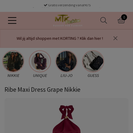
Gratis verzending vanaf €75
voor 16.00 uur besteld dezelfde dag verzonden
0
Wil jij altijd shoppen met KORTING ? Klik dan hier !
NIKKIE
UNIQUE
LIU-JO
GUESS
Ribe Maxi Dress Grape Nikkie