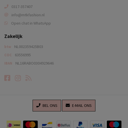
0317-357407
info@mtkfashion.nl
Open chat in WhatsApp
Zakelijk
NL002359425B03
btw
63556995
COC
NL16RABO0304929646
IBAN
Facebook
Instagram
RSS-feed
BEL ONS
E-MAIL ONS