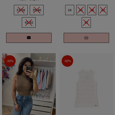
37/38
39/40
34
36
38
40
41/42
42
-60%
-60%