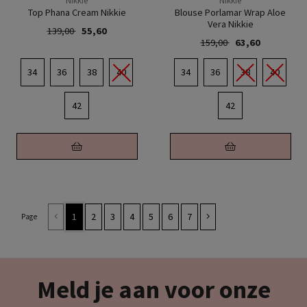
Nikkie
Nikkie
Top Phana Cream Nikkie
Blouse Porlamar Wrap Aloe
Vera Nikkie
139,00
55,60
159,00
63,60
34
36
38
40
34
36
38
40
42
42
1
2
3
4
5
6
7
Page
Meld je aan voor onze