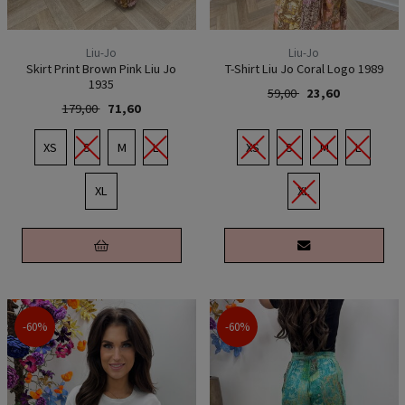
Liu-Jo
Liu-Jo
Skirt Print Brown Pink Liu Jo
T-Shirt Liu Jo Coral Logo 1989
1935
59,00
23,60
179,00
71,60
XS
S
M
L
XS
S
M
L
XL
XL
-60%
-60%