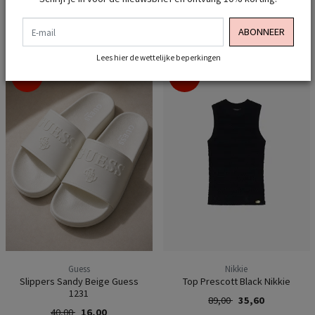
E-mail
ABONNEER
Lees hier de wettelijke beperkingen
-60%
-60%
Guess
Nikkie
Slippers Sandy Beige Guess
Top Prescott Black Nikkie
1231
89,00
35,60
40,00
16,00