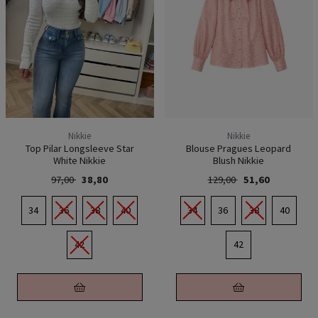
Nikkie
Nikkie
Top Pilar Longsleeve Star
Blouse Pragues Leopard
White Nikkie
Blush Nikkie
97,00
38,80
129,00
51,60
34
36
38
40
34
36
38
40
42
42