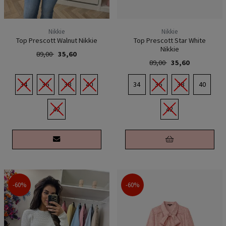
Nikkie
Nikkie
Top Prescott Walnut Nikkie
Top Prescott Star White
Nikkie
89,00
35,60
89,00
35,60
34
36
38
40
34
36
38
40
42
42
-60%
-60%