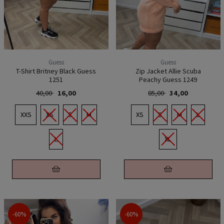
Guess
Guess
T-Shirt Britney Black Guess
Zip Jacket Allie Scuba
1251
Peachy Guess 1249
40,00
16,00
85,00
34,00
XXS
XS
S
M
XS
S
M
L
L
XL
-60%
-60%