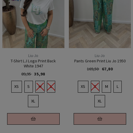
Liu-Jo
Liu-Jo
T-Shirt LJ Logo Print Back
Pants Green Print Liu Jo 1950
White 1947
169,50
67,80
89,95
35,98
XS
S
M
L
XS
S
M
L
XL
XL