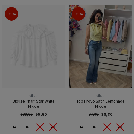
-60%
-60%
Nikkie
Nikkie
Blouse Pharr Star White
Top Provo Satin Lemonade
Nikkie
Nikkie
139,00
55,60
97,00
38,80
34
36
38
40
34
36
38
40