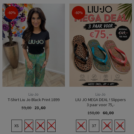
-60%
-60%
Liu-Jo
Liu-Jo
T-Shirt Liu Jo Black Print 1899
LIU JO MEGA DEAL ! Slippers
3 paar voor 75,-
59,00
23,60
150,00
60,00
XS
S
M
L
36
37
38
39