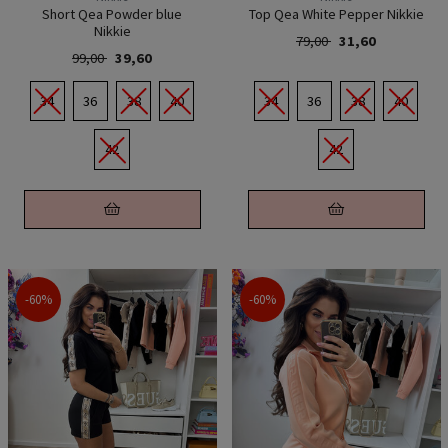
Short Qea Powder blue
Top Qea White Pepper Nikkie
Nikkie
79,00
31,60
99,00
39,60
34
36
38
40
34
36
38
40
42
42
-60%
-60%