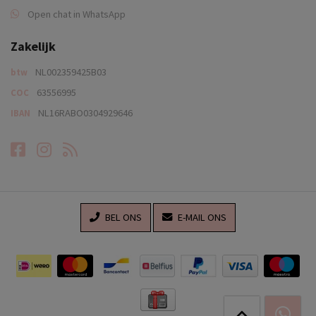
Open chat in WhatsApp
Zakelijk
NL002359425B03
btw
63556995
COC
NL16RABO0304929646
IBAN
Facebook
Instagram
RSS-feed
BEL ONS
E-MAIL ONS