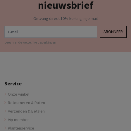
nieuwsbrief
Ontvang direct 10% korting in je mail
E-mail
ABONNEER
Lees hier de wettelijke beperkingen
Service
Onze winkel
Retourneren & Ruilen
Verzenden & Betalen
Vip member
Klantenservice