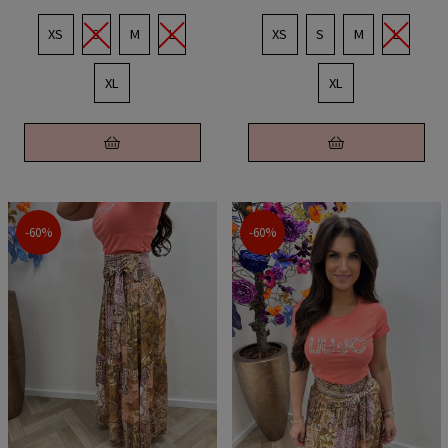
XS
S
M
L
XS
S
M
L
XL
XL
-60%
-60%