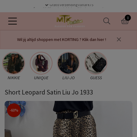
Gratis verzending vanaf €75
voor 16.00 uur besteld dezelfde dag verzonden
0
Wil jij altijd shoppen met KORTING ? Klik dan hier !
NIKKIE
UNIQUE
LIU-JO
GUESS
Short Leopard Satin Liu Jo 1933
-60%