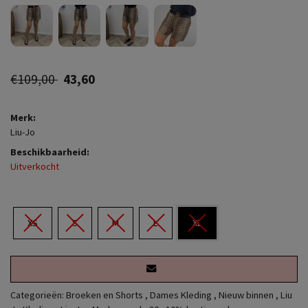
€109,00
43,60
Merk:
Liu-Jo
Beschikbaarheid:
Uitverkocht
XS
S
M
L
XL
Categorieën:
Broeken en Shorts
,
Dames Kleding
,
Nieuw binnen
,
Liu