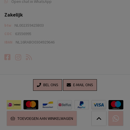
Open chat in WhatsApp
Zakelijk
NL002359425B03
btw
63556995
COC
NL16RABO0304929646
IBAN
Facebook
Instagram
RSS-feed
BEL ONS
E-MAIL ONS
TOEVOEGEN AAN WINKELWAGEN