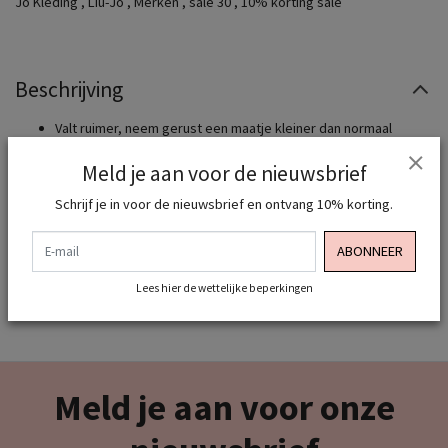
Jo Kleding
,
Liu-Jo
,
Merken
,
sale 30
,
10% korting sale
Beschrijving
Valt ruimer, neem gerust een maatje kleiner dan normaal
Model draagt maat XS
Meld je aan voor de nieuwsbrief
Hou jij van shoppen en wil jij dit altijd graag bij MTK Fashion doen
Schrijf je in voor de nieuwsbrief en ontvang 10% korting.
? Meld je dan snel aan als VIP MEMBER zodat we je kunnen
toevoegen aan onze VIP LIJST want dan ontvang je standaard 10%
E-mail
korting op al onze merken. MEER INFO STUUR ONS EEN BERICHTJE
ABONNEER
OF MAIL
Lees hier de wettelijke beperkingen
Meld je aan voor onze