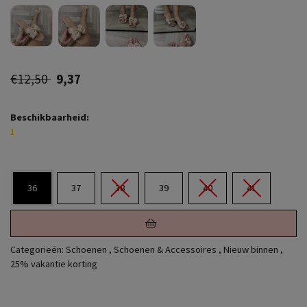
€12,50
9,37
Beschikbaarheid:
1
36
37
38
39
40
41
Categorieën:
Schoenen
,
Schoenen & Accessoires
,
Nieuw binnen
,
25% vakantie korting