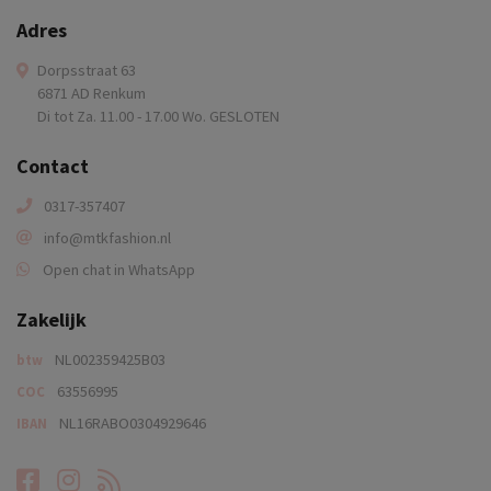
Adres
Dorpsstraat 63
6871 AD Renkum
Di tot Za. 11.00 - 17.00 Wo. GESLOTEN
Contact
0317-357407
info@mtkfashion.nl
Open chat in WhatsApp
Zakelijk
NL002359425B03
btw
63556995
COC
NL16RABO0304929646
IBAN
Facebook
Instagram
RSS-feed