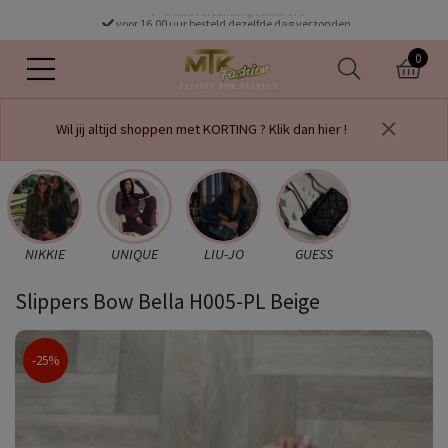
Gratis verzending vanaf €75
voor 16.00 uur besteld dezelfde dag verzonden
0
Wil jij altijd shoppen met KORTING ? Klik dan hier !
NIKKIE
UNIQUE
LIU-JO
GUESS
Slippers Bow Bella H005-PL Beige
-25%