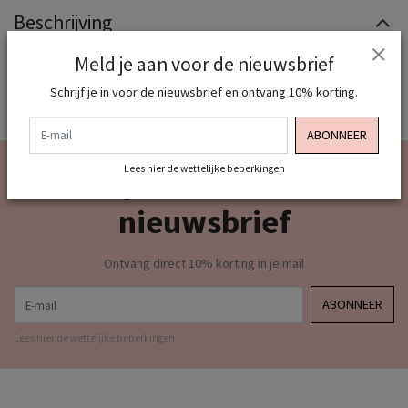
Beschrijving
Vallen goed op maat
Meld je aan voor de nieuwsbrief
Schrijf je in voor de nieuwsbrief en ontvang 10% korting.
E-mail
ABONNEER
Lees hier de wettelijke beperkingen
Meld je aan voor onze
nieuwsbrief
Ontvang direct 10% korting in je mail
E-mail
ABONNEER
Lees hier de wettelijke beperkingen