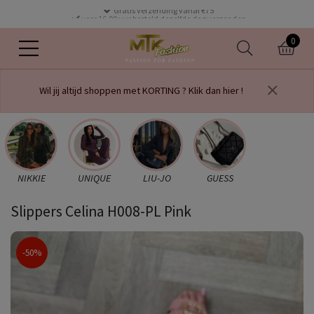
Gratis verzending vanaf €75
voor 16.00 uur besteld dezelfde dag verzonden
0
Wil jij altijd shoppen met KORTING ? Klik dan hier !
NIKKIE
UNIQUE
LIU-JO
GUESS
Slippers Celina H008-PL Pink
-50%