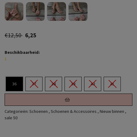
€12,50
6,25
Beschikbaarheid:
1
36
37
38
39
40
41
Categorieën:
Schoenen
,
Schoenen & Accessoires
,
Nieuw binnen
,
sale 50