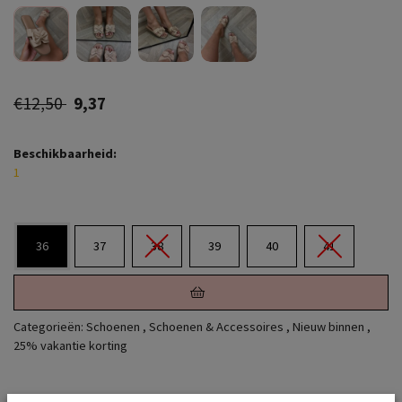
€12,50
9,37
Beschikbaarheid:
1
36
37
38
39
40
41
Categorieën:
Schoenen
,
Schoenen & Accessoires
,
Nieuw binnen
,
25% vakantie korting