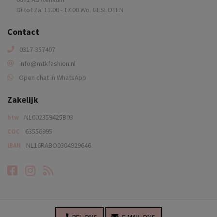
Di tot Za. 11.00 - 17.00 Wo. GESLOTEN
Contact
0317-357407
info@mtkfashion.nl
Open chat in WhatsApp
Zakelijk
NL002359425B03
btw
63556995
COC
NL16RABO0304929646
IBAN
Facebook
Instagram
RSS-feed