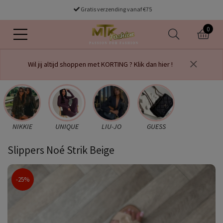
Gratis verzending vanaf €75
voor 16.00 uur besteld dezelfde dag verzonden
0
Wil jij altijd shoppen met KORTING ? Klik dan hier !
NIKKIE
UNIQUE
LIU-JO
GUESS
Slippers Noé Strik Beige
-25%