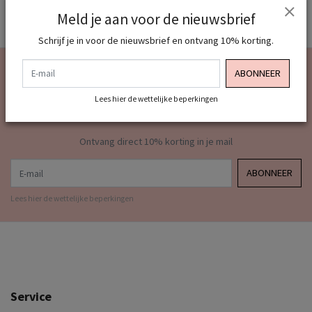
Meld je aan voor de nieuwsbrief
Schrijf je in voor de nieuwsbrief en ontvang 10% korting.
E-mail
Meld je aan voor onze
ABONNEER
Lees hier de wettelijke beperkingen
nieuwsbrief
Ontvang direct 10% korting in je mail
E-mail
ABONNEER
Lees hier de wettelijke beperkingen
Service