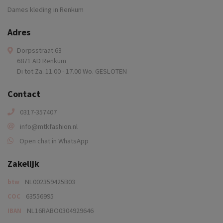
Dames kleding in Renkum
Adres
Dorpsstraat 63
6871 AD Renkum
Di tot Za. 11.00 - 17.00 Wo. GESLOTEN
Contact
0317-357407
info@mtkfashion.nl
Open chat in WhatsApp
Zakelijk
NL002359425B03
btw
63556995
COC
NL16RABO0304929646
IBAN