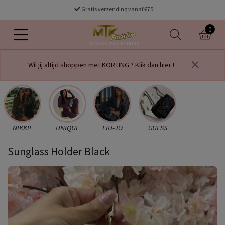
Gratis verzending vanaf €75
voor 16.00 uur besteld dezelfde dag verzonden
0
Wil jij altijd shoppen met KORTING ? Klik dan hier !
NIKKIE
UNIQUE
LIU-JO
GUESS
Sunglass Holder Black