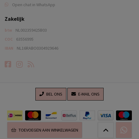
Open chat in WhatsApp
Zakelijk
NL002359425B03
btw
63556995
COC
NL16RABO0304929646
IBAN
Facebook
Instagram
RSS-feed
BEL ONS
E-MAIL ONS
TOEVOEGEN AAN WINKELWAGEN