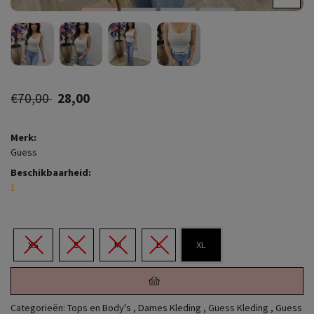
€70,00
28,00
Merk:
Guess
Beschikbaarheid:
1
XS
S
M
L
XL
Categorieën:
Tops en Body's
,
Dames Kleding
,
Guess Kleding
,
Guess