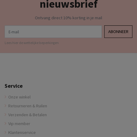
nieuwsbrief
Ontvang direct 10% korting in je mail
E-mail
ABONNEER
Lees hier de wettelijke beperkingen
Service
Onze winkel
Retourneren & Ruilen
Verzenden & Betalen
Vip member
Klantenservice