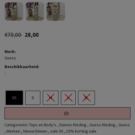
€70,00
28,00
Merk:
Guess
Beschikbaarheid:
1
XS
S
M
L
XL
Categorieën:
Tops en Body's
,
Dames Kleding
,
Guess Kleding
,
Guess
,
Merken
,
Nieuw binnen
,
sale 30
,
10% korting sale