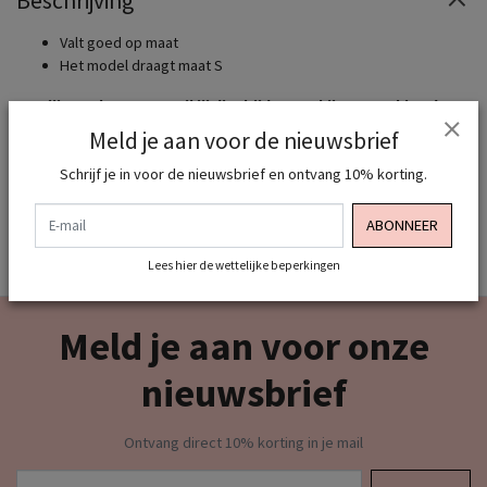
Beschrijving
Valt goed op maat
Het model draagt maat S
Hou jij van shoppen en wil jij dit altijd graag bij MTK Fashion doen
? Meld je dan snel aan als VIP MEMBER zodat we je kunnen
Meld je aan voor de nieuwsbrief
toevoegen aan onze VIP LIJST want dan ontvang je standaard 10%
Schrijf je in voor de nieuwsbrief en ontvang 10% korting.
korting op al onze merken. MEER INFO STUUR ONS EEN WHATSAPP
OF BERICHTJE !
E-mail
ABONNEER
Lees hier de wettelijke beperkingen
Meld je aan voor onze
nieuwsbrief
Ontvang direct 10% korting in je mail
E-mail