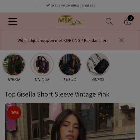
Gratis verzending vanaf €75
voor 16.00 uur besteld dezelfde dag verzonden
0
Wil jij altijd shoppen met KORTING ? Klik dan hier !
NIKKIE
UNIQUE
LIU-JO
GUESS
Top Gisella Short Sleeve Vintage Pink
-30%