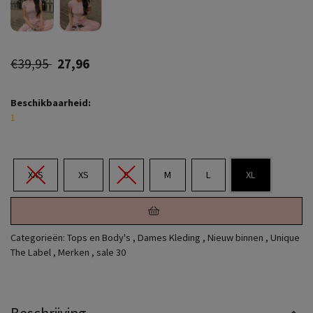
€39,95
27,96
Beschikbaarheid:
1
XXS
XS
S
M
L
XL
Categorieën:
Tops en Body's
,
Dames Kleding
,
Nieuw binnen
,
Unique
The Label
,
Merken
,
sale 30