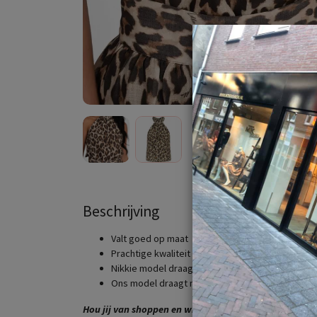
Beschrijving
Valt goed op maat
Prachtige kwaliteit
Nikkie model draagt maat 34
Ons model draagt maat 36
Hou jij van shoppen en wil jij dit altijd graag bij MTK