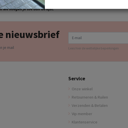
LIJST want dan ontvang je standaard 10%
 we voegen je toe aan de lijst.
e nieuwsbrief
E-mail
n je mail
Lees hier de wettelijke beperkingen
Service
Onze winkel
Retourneren & Ruilen
Verzenden & Betalen
Vip member
Klantenservice