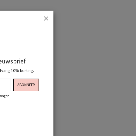
ieuwsbrief
ntvang 10% korting.
ABONNEER
rkingen