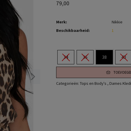
79,00
Merk:
Nikkie
Beschikbaarheid:
1
34
36
38
40
TOEVOEGE
Categorieën:
Tops en Body's
,
Dames Kled