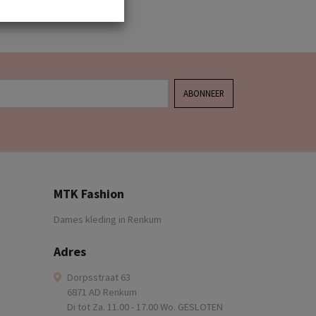
ABONNEER
MTK Fashion
Dames kleding in Renkum
Adres
Dorpsstraat 63
6871 AD Renkum
Di tot Za. 11.00 - 17.00 Wo. GESLOTEN