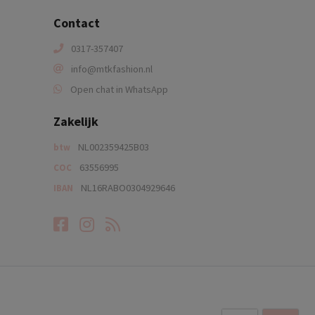
Contact
0317-357407
info@mtkfashion.nl
Open chat in WhatsApp
Zakelijk
NL002359425B03
btw
63556995
COC
NL16RABO0304929646
IBAN
Facebook
Instagram
RSS-feed