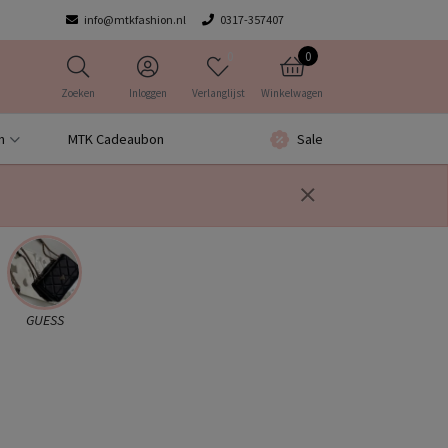
info@mtkfashion.nl
0317-357407
0
0
Zoeken
Inloggen
Verlanglijst
Winkelwagen
n
MTK Cadeaubon
Sale
GUESS