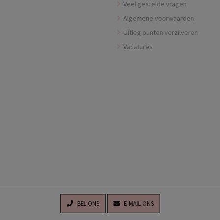
Veel gestelde vragen
Algemene voorwaarden
Uitleg punten verzilveren
Vacatures
BEL ONS
E-MAIL ONS