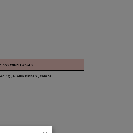
N AAN WINKELWAGEN
eding
,
Nieuw binnen
,
sale 50