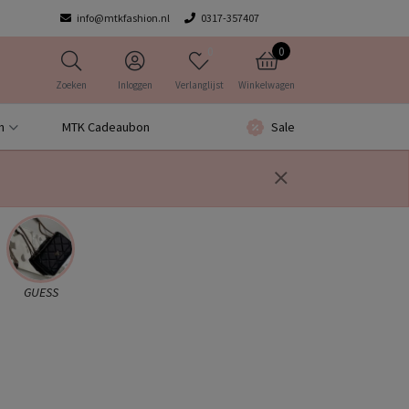
info@mtkfashion.nl
0317-357407
0
0
Zoeken
Inloggen
Verlanglijst
Winkelwagen
n
MTK Cadeaubon
Sale
GUESS