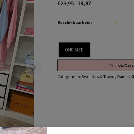
€29,95
14,97
Beschikbaarheid:
1
ONE SIZE
TOEVOEGE
Categorieën:
Sweaters & Truien
,
Dames Kl