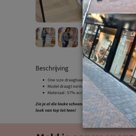
Beschrijving
One size draagbaar vanaf maat XS t/m maat XL
Model draagt normaal maat S/M en is 1.65cm lan
Materiaal : 57% acryl, 29% polyamide , 7% lana
Zie je al die leuke schoenen , tassen en riemen ? Ook 
look van top tot teen!