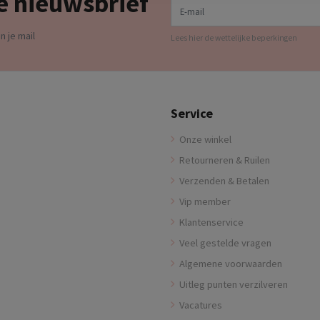
e nieuwsbrief
n je mail
Lees hier de wettelijke beperkingen
Service
Onze winkel
Retourneren & Ruilen
Verzenden & Betalen
Vip member
Klantenservice
Veel gestelde vragen
Algemene voorwaarden
Uitleg punten verzilveren
Vacatures