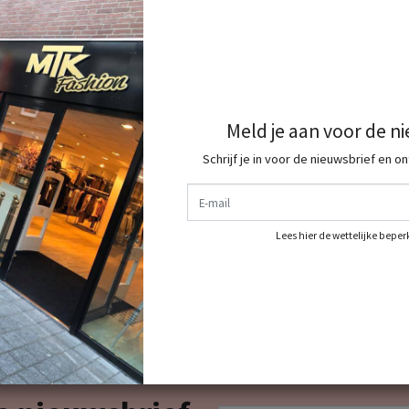
Meld je aan voor de n
Schrijf je in voor de nieuwsbrief en o
E-mail
Lees hier de wettelijke bepe
g
, 7% viscose
dit shop je allemaal bij ons dus shop jou complete
E-mail