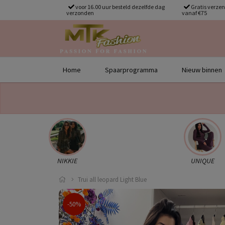
voor 16.00 uur besteld dezelfde dag
Gratis verze
verzonden
vanaf €75
Home
Spaarprogramma
Nieuw binnen
NIKKIE
UNIQUE
Trui all leopard Light Blue
-50%