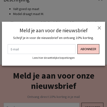
Valt goed op maat
Model draagt maat M.
Hou jij van shoppen en wil jij dit altijd graag bij MTK Fashion doen
? Meld je dan snel aan als VIP MEMBER zodat we je kunnen
Meld je aan voor de nieuwsbrief
toevoegen aan onze VIP LIJST want dan ontvang je standaard 10%
korting op al onze merken. MEER INFO STUUR ONS EEN BERICHTJE
Schrijf je in voor de nieuwsbrief en ontvang 10% korting.
OF MAIL
E-mail
ABONNEER
Lees hier de wettelijke beperkingen
Meld je aan voor onze
nieuwsbrief
Ontvang direct 10% korting in je mail
E-mail