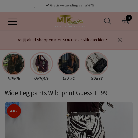
Gratis verzending vanaf €75
voor 16.00 uur besteld dezelfde dag verzonden
0
Wil jij altijd shoppen met KORTING ? Klik dan hier !
NIKKIE
UNIQUE
LIU-JO
GUESS
Wide Leg pants Wild print Guess 1199
-60%